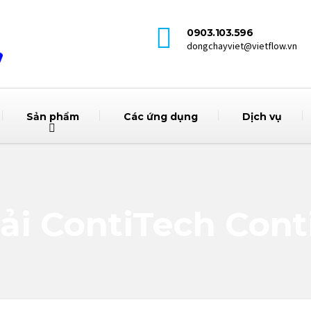
0903.103.596
dongchayviet@vietflow.vn
Sản phẩm
Các ứng dụng
Dịch vụ
ải ContiTech Cont