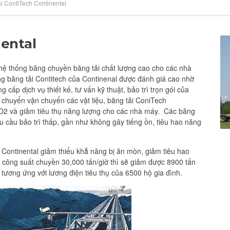
i ContiTech Continental
nental
 hệ thống băng chuyền băng tải chất lượng cao cho các nhà
g băng tải Contitech của Continenal được đánh giá cao nhờ
cấp dịch vụ thiết kế, tư vấn kỹ thuật, bảo trì trọn gói của
chuyển vận chuyển các vật liệu, băng tải ConiTech
 CO2 và giảm tiêu thụ năng lượng cho các nhà máy. Các băng
u cầu bảo trì thấp, gần như không gây tiếng ồn, tiêu hao năng
ải Continental giảm thiểu khẳ năng bị ăn mòn, giảm tiêu hao
 công suất chuyền 30,000 tấn/giờ thì sẽ giảm được 8900 tấn
 tương ứng với lương điện tiêu thụ của 6500 hộ gia đình.