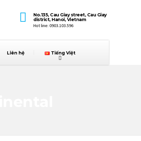
No.135, Cau Giay street, Cau Giay
district, Hanoi, Vietnam
Hot line: 0903.103.596
Liên hệ
Tiếng Việt
inental