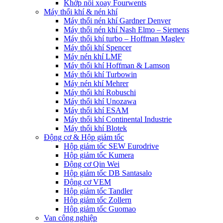
Khớp nối xoay Fourwents
Máy thổi khí & nén khí
Máy thổi nén khí Gardner Denver
Máy thổi nén khí Nash Elmo – Siemens
Máy thổi khí turbo – Hoffman Maglev
Máy thổi khí Spencer
Máy nén khí LMF
Máy thổi khí Hoffman & Lamson
Máy thổi khí Turbowin
Máy nén khí Mehrer
Máy thổi khí Robuschi
Máy thổi khí Unozawa
Máy thổi khí ESAM
Máy thổi khí Continental Industrie
Máy thổi khí Blotek
Động cơ & Hộp giảm tốc
Hộp giảm tốc SEW Eurodrive
Hộp giảm tốc Kumera
Động cơ Qin Wei
Hộp giảm tốc DB Santasalo
Động cơ VEM
Hộp giảm tốc Tandler
Hộp giảm tốc Zollern
Hộp giảm tốc Guomao
Van công nghiệp