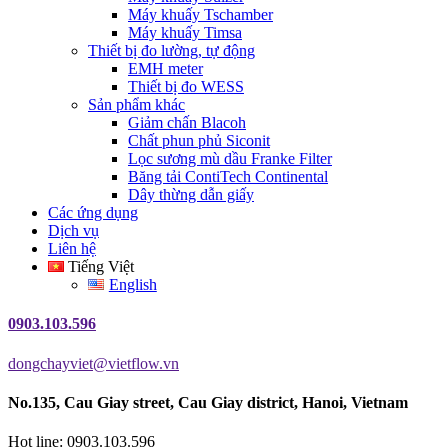
Máy khuấy Tschamber
Máy khuấy Timsa
Thiết bị đo lường, tự động
EMH meter
Thiết bị đo WESS
Sản phẩm khác
Giảm chấn Blacoh
Chất phun phủ Siconit
Lọc sương mù dầu Franke Filter
Băng tải ContiTech Continental
Dây thừng dẫn giấy
Các ứng dụng
Dịch vụ
Liên hệ
Tiếng Việt
English
0903.103.596
dongchayviet@vietflow.vn
No.135, Cau Giay street, Cau Giay district, Hanoi, Vietnam
Hot line: 0903.103.596