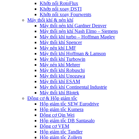
Khớp nối RotoFlux
Khớp nối xoay DSTI
Khớp nối xoay Fourwents
Máy thổi khí & nén khí
Máy thổi nén khí Gardner Denver
Máy thổi nén khí Nash Elmo – Siemens
Máy thổi khí turbo – Hoffman Maglev
Máy thổi khí Spencer
Máy nén khí LMF
Máy thổi khí Hoffman & Lamson
Máy thổi khí Turbowin
Máy nén khí Mehrer
Máy thổi khí Robuschi
Máy thổi khí Unozawa
Máy thổi khí ESAM
Máy thổi khí Continental Industrie
Máy thổi khí Blotek
Động cơ & Hộp giảm tốc
Hộp giảm tốc SEW Eurodrive
Hộp giảm tốc Kumera
Động cơ Qin Wei
Hộp giảm tốc DB Santasalo
Động cơ VEM
Hộp giảm tốc Tandler
Hộp giảm tốc Zollern