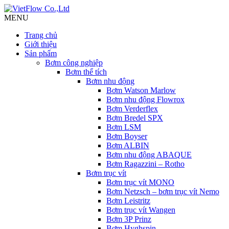
MENU
Trang chủ
Giới thiệu
Sản phẩm
Bơm công nghiệp
Bơm thể tích
Bơm nhu động
Bơm Watson Marlow
Bơm nhu động Flowrox
Bơm Verderflex
Bơm Bredel SPX
Bơm LSM
Bơm Boyser
Bơm ALBIN
Bơm nhu động ABAQUE
Bơm Ragazzini – Rotho
Bơm trục vít
Bơm trục vít MONO
Bơm Netzsch – bơm trục vít Nemo
Bơm Leistritz
Bơm trục vít Wangen
Bơm 3P Prinz
Bơm Hyghspin