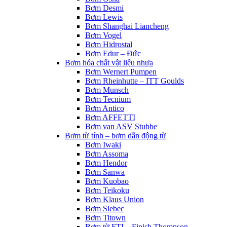
Bơm Desmi
Bơm Lewis
Bơm Shanghai Liancheng
Bơm Vogel
Bơm Hidrostal
Bơm Edur – Đức
Bơm hóa chất vật liệu nhựa
Bơm Wernert Pumpen
Bơm Rheinhutte – ITT Goulds
Bơm Munsch
Bơm Tecnium
Bơm Antico
Bơm AFFETTI
Bơm van ASV Stubbe
Bơm từ tính – bơm dẫn động từ
Bơm Iwaki
Bơm Assoma
Bơm Hendor
Bơm Sanwa
Bơm Kuobao
Bơm Teikoku
Bơm Klaus Union
Bơm Siebec
Bơm Titown
Bơm từ FTI – Finish Thompson