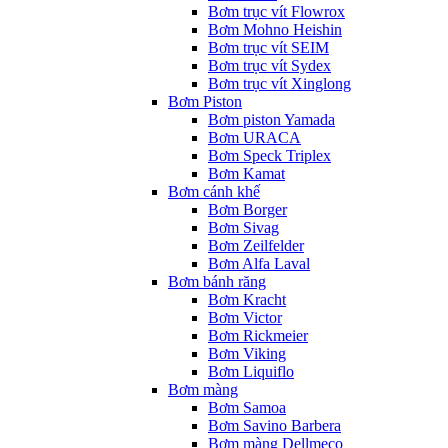
Bơm trục vít Flowrox
Bơm Mohno Heishin
Bơm trục vít SEIM
Bơm trục vít Sydex
Bơm trục vít Xinglong
Bơm Piston
Bơm piston Yamada
Bơm URACA
Bơm Speck Triplex
Bơm Kamat
Bơm cánh khế
Bơm Borger
Bơm Sivag
Bơm Zeilfelder
Bơm Alfa Laval
Bơm bánh răng
Bơm Kracht
Bơm Victor
Bơm Rickmeier
Bơm Viking
Bơm Liquiflo
Bơm màng
Bơm Samoa
Bơm Savino Barbera
Bơm màng Dellmeco