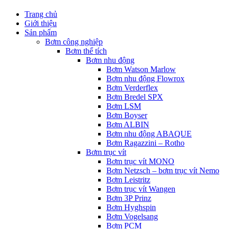
Trang chủ
Giới thiệu
Sản phẩm
Bơm công nghiệp
Bơm thể tích
Bơm nhu động
Bơm Watson Marlow
Bơm nhu động Flowrox
Bơm Verderflex
Bơm Bredel SPX
Bơm LSM
Bơm Boyser
Bơm ALBIN
Bơm nhu động ABAQUE
Bơm Ragazzini – Rotho
Bơm trục vít
Bơm trục vít MONO
Bơm Netzsch – bơm trục vít Nemo
Bơm Leistritz
Bơm trục vít Wangen
Bơm 3P Prinz
Bơm Hyghspin
Bơm Vogelsang
Bơm PCM