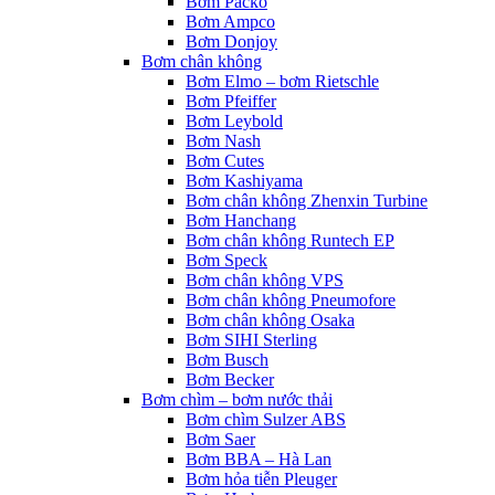
Bơm Packo
Bơm Ampco
Bơm Donjoy
Bơm chân không
Bơm Elmo – bơm Rietschle
Bơm Pfeiffer
Bơm Leybold
Bơm Nash
Bơm Cutes
Bơm Kashiyama
Bơm chân không Zhenxin Turbine
Bơm Hanchang
Bơm chân không Runtech EP
Bơm Speck
Bơm chân không VPS
Bơm chân không Pneumofore
Bơm chân không Osaka
Bơm SIHI Sterling
Bơm Busch
Bơm Becker
Bơm chìm – bơm nước thải
Bơm chìm Sulzer ABS
Bơm Saer
Bơm BBA – Hà Lan
Bơm hỏa tiễn Pleuger