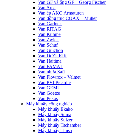
Van GF và ống GF – Georg Fischer
Van Arca
Van ép AKO Armaturen
Van đồng trục COAX – Muller
Van Garlock
Van RITAG
Van Kuhme
Van Zwick
Van Schuf
Van Guichon
Van DeZURIK
Van Haitima
Van FAMAT
Van nhựa Safi
Van Flowrox – Valmet
Van PVI Picardie
Van GEMU
Van Goetze
Van Pekos
Máy khuấy công nghiệp
Máy khuấy Ekako
Máy khuấy Suma
Máy khuấy Sulzer
Máy khuấy Tschamber
Máy khuấy Timsa