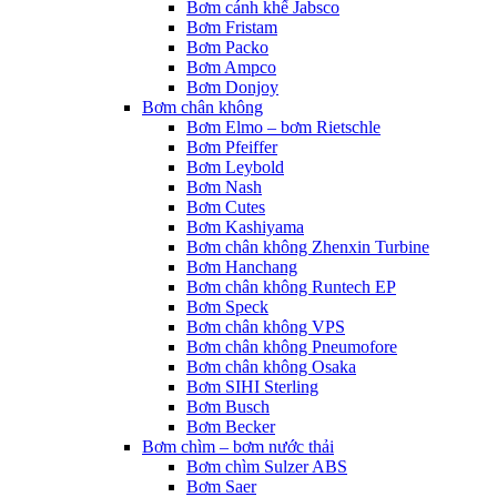
Bơm cánh khế Jabsco
Bơm Fristam
Bơm Packo
Bơm Ampco
Bơm Donjoy
Bơm chân không
Bơm Elmo – bơm Rietschle
Bơm Pfeiffer
Bơm Leybold
Bơm Nash
Bơm Cutes
Bơm Kashiyama
Bơm chân không Zhenxin Turbine
Bơm Hanchang
Bơm chân không Runtech EP
Bơm Speck
Bơm chân không VPS
Bơm chân không Pneumofore
Bơm chân không Osaka
Bơm SIHI Sterling
Bơm Busch
Bơm Becker
Bơm chìm – bơm nước thải
Bơm chìm Sulzer ABS
Bơm Saer