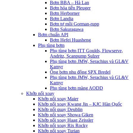
Bơm BBA – Hà Lan
Bơm hỏa tiễn Pleuger
Bơm Herborner
Bơm Landia
Bơm tự mồi Gorman-rupp
Bơm Sakuragawa
Bơm chuẩn API
Bơm Hefei Huasheng
Phụ tùng bơm
Phụ tùng bơm ITT Goulds, Flowserve,
Andritz, Scanpump Sulzer
Phụ tùng bơm JMW, Serachius và GL&V
Kamyr
Ống bơm nhu động SPX Bredel
Phụ tùng bơm JMW, Serachius và GL&V
Kamyr
Phụ tùng bơm màng AODD
Khớp nối xoay
Khớp nối xoay Maier
Khớp nối xoay Kwang Jin – KJC Hàn Quốc
Khớp nối quay Deublin
Khớp nối xoay Showa Giken
Khớp nối xoay Haag Zeissler
Khớp nối xoay Rix Rocky
Khớp nối xoay Turian