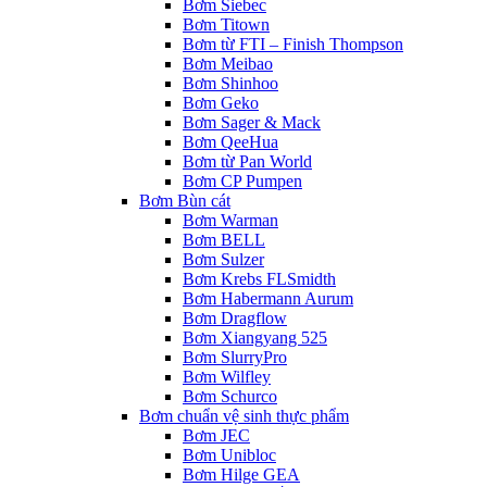
Bơm Siebec
Bơm Titown
Bơm từ FTI – Finish Thompson
Bơm Meibao
Bơm Shinhoo
Bơm Geko
Bơm Sager & Mack
Bơm QeeHua
Bơm từ Pan World
Bơm CP Pumpen
Bơm Bùn cát
Bơm Warman
Bơm BELL
Bơm Sulzer
Bơm Krebs FLSmidth
Bơm Habermann Aurum
Bơm Dragflow
Bơm Xiangyang 525
Bơm SlurryPro
Bơm Wilfley
Bơm Schurco
Bơm chuẩn vệ sinh thực phẩm
Bơm JEC
Bơm Unibloc
Bơm Hilge GEA