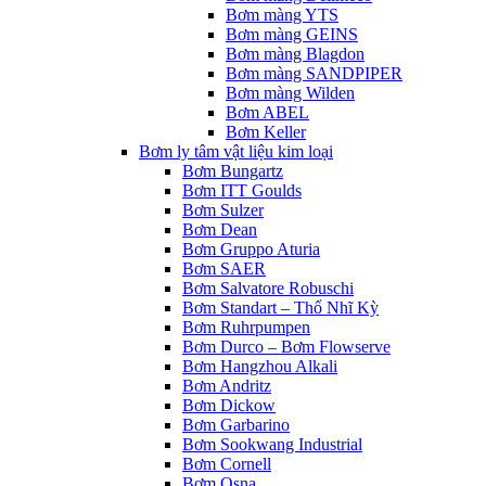
Bơm màng YTS
Bơm màng GEINS
Bơm màng Blagdon
Bơm màng SANDPIPER
Bơm màng Wilden
Bơm ABEL
Bơm Keller
Bơm ly tâm vật liệu kim loại
Bơm Bungartz
Bơm ITT Goulds
Bơm Sulzer
Bơm Dean
Bơm Gruppo Aturia
Bơm SAER
Bơm Salvatore Robuschi
Bơm Standart – Thổ Nhĩ Kỳ
Bơm Ruhrpumpen
Bơm Durco – Bơm Flowserve
Bơm Hangzhou Alkali
Bơm Andritz
Bơm Dickow
Bơm Garbarino
Bơm Sookwang Industrial
Bơm Cornell
Bơm Osna