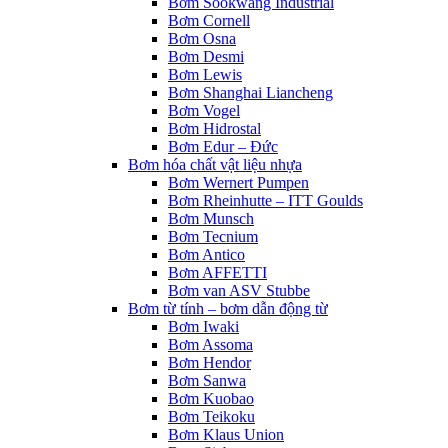
Bơm Sookwang Industrial
Bơm Cornell
Bơm Osna
Bơm Desmi
Bơm Lewis
Bơm Shanghai Liancheng
Bơm Vogel
Bơm Hidrostal
Bơm Edur – Đức
Bơm hóa chất vật liệu nhựa
Bơm Wernert Pumpen
Bơm Rheinhutte – ITT Goulds
Bơm Munsch
Bơm Tecnium
Bơm Antico
Bơm AFFETTI
Bơm van ASV Stubbe
Bơm từ tính – bơm dẫn động từ
Bơm Iwaki
Bơm Assoma
Bơm Hendor
Bơm Sanwa
Bơm Kuobao
Bơm Teikoku
Bơm Klaus Union