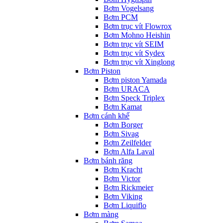
Bơm Vogelsang
Bơm PCM
Bơm trục vít Flowrox
Bơm Mohno Heishin
Bơm trục vít SEIM
Bơm trục vít Sydex
Bơm trục vít Xinglong
Bơm Piston
Bơm piston Yamada
Bơm URACA
Bơm Speck Triplex
Bơm Kamat
Bơm cánh khế
Bơm Borger
Bơm Sivag
Bơm Zeilfelder
Bơm Alfa Laval
Bơm bánh răng
Bơm Kracht
Bơm Victor
Bơm Rickmeier
Bơm Viking
Bơm Liquiflo
Bơm màng