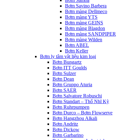
Bơm Samoa
Bơm Savino Barbera
Bơm màng Dellmeco
Bơm màng YTS
Bơm màng GEINS
Bơm màng Blagdon
Bơm màng SANDPIPER
Bơm màng Wilden
Bơm ABEL
Bơm Keller
Bơm ly tâm vật liệu kim loại
Bơm Bungartz
Bơm ITT Goulds
Bơm Sulzer
Bơm Dean
Bơm Gruppo Aturia
Bơm SAER
Bơm Salvatore Robuschi
Bơm Standart – Thổ Nhĩ Kỳ
Bơm Ruhrpumpen
Bơm Durco – Bơm Flowserve
Bơm Hangzhou Alkali
Bơm Andritz
Bơm Dickow
Bơm Garbarino