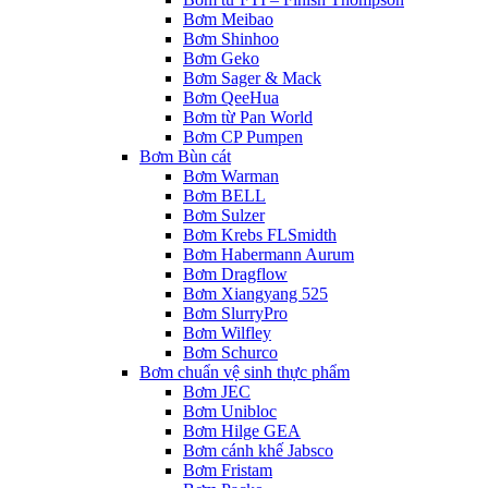
Bơm Meibao
Bơm Shinhoo
Bơm Geko
Bơm Sager & Mack
Bơm QeeHua
Bơm từ Pan World
Bơm CP Pumpen
Bơm Bùn cát
Bơm Warman
Bơm BELL
Bơm Sulzer
Bơm Krebs FLSmidth
Bơm Habermann Aurum
Bơm Dragflow
Bơm Xiangyang 525
Bơm SlurryPro
Bơm Wilfley
Bơm Schurco
Bơm chuẩn vệ sinh thực phẩm
Bơm JEC
Bơm Unibloc
Bơm Hilge GEA
Bơm cánh khế Jabsco
Bơm Fristam