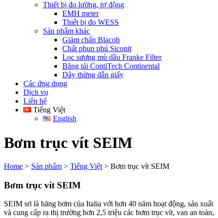
Thiết bị đo lường, tự động
EMH meter
Thiết bị đo WESS
Sản phẩm khác
Giảm chấn Blacoh
Chất phun phủ Siconit
Lọc sương mù dầu Franke Filter
Băng tải ContiTech Continental
Dây thừng dẫn giấy
Các ứng dụng
Dịch vụ
Liên hệ
Tiếng Việt
English
Bơm trục vít SEIM
Home
>
Sản phẩm
>
Tiếng Việt
>
Bơm trục vít SEIM
Bơm trục vít SEIM
SEIM srl là hãng bơm của Italia với hơn 40 năm hoạt động, sản xuất
và cung cấp ra thị trường hơn 2,5 triệu các bơm trục vít, van an toàn,