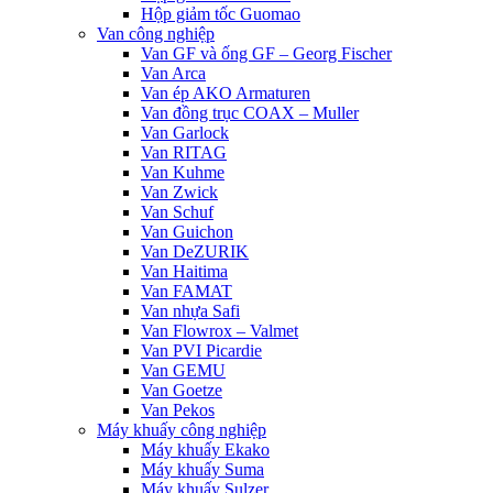
Hộp giảm tốc Guomao
Van công nghiệp
Van GF và ống GF – Georg Fischer
Van Arca
Van ép AKO Armaturen
Van đồng trục COAX – Muller
Van Garlock
Van RITAG
Van Kuhme
Van Zwick
Van Schuf
Van Guichon
Van DeZURIK
Van Haitima
Van FAMAT
Van nhựa Safi
Van Flowrox – Valmet
Van PVI Picardie
Van GEMU
Van Goetze
Van Pekos
Máy khuấy công nghiệp
Máy khuấy Ekako
Máy khuấy Suma
Máy khuấy Sulzer