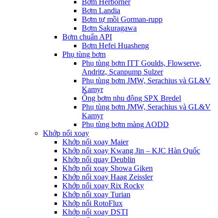
Bơm Herborner
Bơm Landia
Bơm tự mồi Gorman-rupp
Bơm Sakuragawa
Bơm chuẩn API
Bơm Hefei Huasheng
Phụ tùng bơm
Phụ tùng bơm ITT Goulds, Flowserve,
Andritz, Scanpump Sulzer
Phụ tùng bơm JMW, Serachius và GL&V
Kamyr
Ống bơm nhu động SPX Bredel
Phụ tùng bơm JMW, Serachius và GL&V
Kamyr
Phụ tùng bơm màng AODD
Khớp nối xoay
Khớp nối xoay Maier
Khớp nối xoay Kwang Jin – KJC Hàn Quốc
Khớp nối quay Deublin
Khớp nối xoay Showa Giken
Khớp nối xoay Haag Zeissler
Khớp nối xoay Rix Rocky
Khớp nối xoay Turian
Khớp nối RotoFlux
Khớp nối xoay DSTI