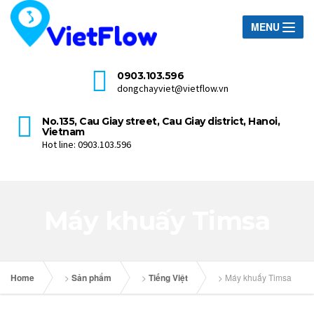
MENU
0903.103.596
dongchayviet@vietflow.vn
No.135, Cau Giay street, Cau Giay district, Hanoi,
Vietnam
Hot line: 0903.103.596
Máy khuấy Timsa
Home
>
Sản phẩm
>
Tiếng Việt
>
Máy khuấy Timsa