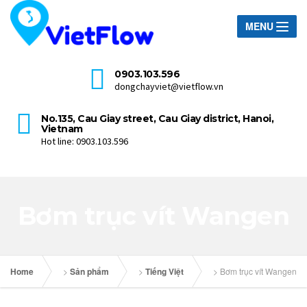
MENU
0903.103.596
dongchayviet@vietflow.vn
No.135, Cau Giay street, Cau Giay district, Hanoi,
Vietnam
Hot line: 0903.103.596
Bơm trục vít Wangen
Home
>
Sản phẩm
>
Tiếng Việt
>
Bơm trục vít Wangen