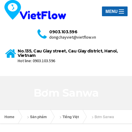
MENU
0903.103.596
dongchayviet@vietflow.vn
No.135, Cau Giay street, Cau Giay district, Hanoi,
Vietnam
Hot line: 0903.103.596
Bơm Sanwa
Home
>
Sản phẩm
>
Tiếng Việt
>
Bơm Sanwa