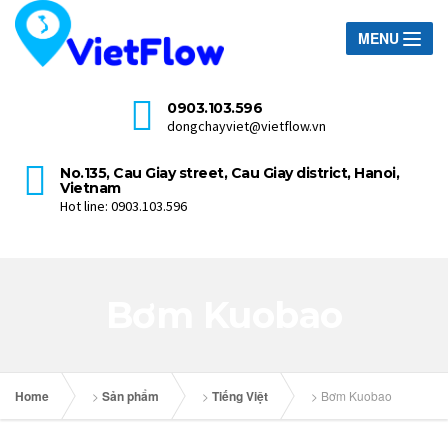
MENU
0903.103.596
dongchayviet@vietflow.vn
No.135, Cau Giay street, Cau Giay district, Hanoi,
Vietnam
Hot line: 0903.103.596
Bơm Kuobao
Home
>
Sản phẩm
>
Tiếng Việt
>
Bơm Kuobao