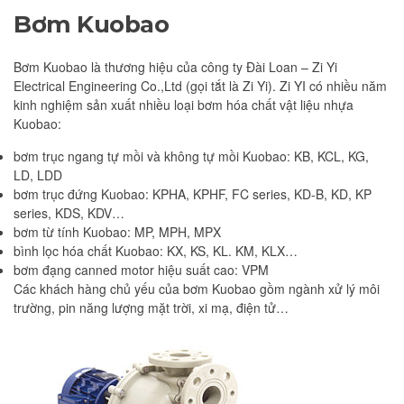
Bơm Kuobao
Bơm Kuobao là thương hiệu của công ty Đài Loan – Zi Yi
Electrical Engineering Co.,Ltd (gọi tắt là Zi Yi). Zi YI có nhiều năm
kinh nghiệm sản xuất nhiều loại bơm hóa chất vật liệu nhựa
Kuobao:
bơm trục ngang tự mồi và không tự mồi Kuobao: KB, KCL, KG,
LD, LDD
bơm trục đứng Kuobao: KPHA, KPHF, FC series, KD-B, KD, KP
series, KDS, KDV…
bơm từ tính Kuobao: MP, MPH, MPX
bình lọc hóa chất Kuobao: KX, KS, KL. KM, KLX…
bơm đạng canned motor hiệu suất cao: VPM
Các khách hàng chủ yếu của bơm Kuobao gồm ngành xử lý môi
trường, pin năng lượng mặt trời, xi mạ, điện tử…