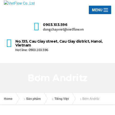
MENU
0903.103.596
dongchayviet@vietflow.vn
No.135, Cau Giay street, Cau Giay district, Hanoi,
Vietnam
Hot line: 0903.103.596
Bơm Andritz
Home
>
Sản phẩm
>
Tiếng Việt
>
Bơm Andritz