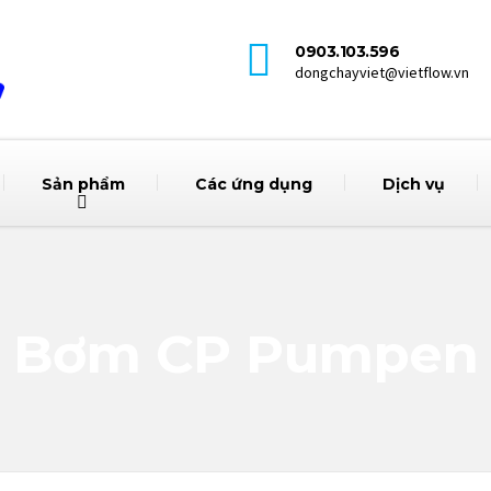
0903.103.596
dongchayviet@vietflow.vn
Sản phẩm
Các ứng dụng
Dịch vụ
Bơm CP Pumpen