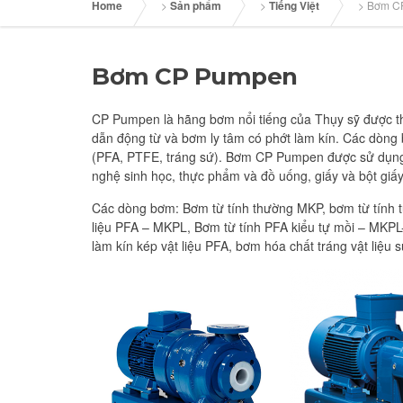
Home
>
Sản phẩm
>
Tiếng Việt
>
Bơm C
Bơm CP Pumpen
CP Pumpen là hãng bơm nổi tiếng của Thụy sỹ được t
dẫn động từ và bơm ly tâm có phớt làm kín. Các dòng b
(PFA, PTFE, tráng sứ). Bơm CP Pumpen được sử dụng
nghệ sinh học, thực phẩm và đồ uống, giấy và bột giấy
Các dòng bơm: Bơm từ tính thường MKP, bơm từ tính t
liệu PFA – MKPL, Bơm từ tính PFA kiểu tự mồi – MKPL
làm kín kép vật liệu PFA, bơm hóa chất tráng vật liệu