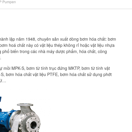
P Pumpen
hành lập năm 1948, chuyên sản xuất dòng bơm hóa chất: bơm
ơm hoá chất này có vật liệu thép không rỉ hoặc vật liệu nhựa
 phổ biến trong các nhà máy dược phẩm, hóa chất, công
.
ự mồi MPK-S, bơm từ tính trục đứng MKTP, bơm từ tính vật
-S, bơm hóa chất vật liệu PTFE, bơm hóa chất sử dụng phớt
 sứ…