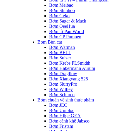
Bơm Meibao
Bơm Shinhoo
Bơm Geko
Bơm Sager & Mack
Bơm QeeHua
Bơm từ Pan World
Bơm CP Pumpen
Bơm Bùn cát
Bơm Warman
Bơm BELL
Bơm Sulzer
Bơm Krebs FLSmidth
Bơm Habermann Aurum
Bơm Dragflow
Bơm Xiangyang 525
Bơm SlurryPro
Bơm Wilfley
Bơm Schurco
Bơm chuẩn vệ sinh thực phẩm
Bơm JEC
Bơm Unibloc
Bơm Hilge GEA
Bơm cánh khế Jabsco
Bơm Fristam