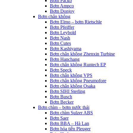
Bơm Packo
Bơm Ampco
Bơm Donjoy
Bơm chân không
Bơm Elmo – bơm Rietschle
Bơm Pfeiffer
Bơm Leybold
Bơm Nash
Bơm Cutes
Bơm Kashiyama
Bơm chân không Zhenxin Turbine
Bơm Hanchang
Bơm chân không Runtech EP
Bơm Speck
Bơm chân không VPS
Bơm chân không Pneumofore
Bơm chân không Osaka
Bơm SIHI Sterling
Bơm Busch
Bơm Becker
Bơm chìm – bơm nước thải
Bơm chìm Sulzer ABS
Bơm Saer
Bơm BBA – Hà Lan
Bơm hỏa tiễn Pleuger