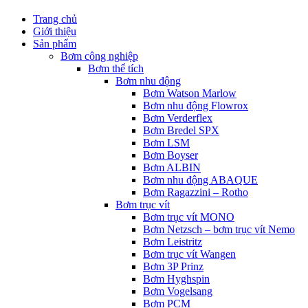
Trang chủ
Giới thiệu
Sản phẩm
Bơm công nghiệp
Bơm thể tích
Bơm nhu động
Bơm Watson Marlow
Bơm nhu động Flowrox
Bơm Verderflex
Bơm Bredel SPX
Bơm LSM
Bơm Boyser
Bơm ALBIN
Bơm nhu động ABAQUE
Bơm Ragazzini – Rotho
Bơm trục vít
Bơm trục vít MONO
Bơm Netzsch – bơm trục vít Nemo
Bơm Leistritz
Bơm trục vít Wangen
Bơm 3P Prinz
Bơm Hyghspin
Bơm Vogelsang
Bơm PCM