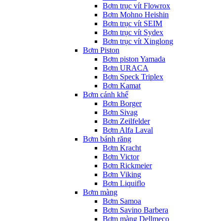
Bơm trục vít Flowrox
Bơm Mohno Heishin
Bơm trục vít SEIM
Bơm trục vít Sydex
Bơm trục vít Xinglong
Bơm Piston
Bơm piston Yamada
Bơm URACA
Bơm Speck Triplex
Bơm Kamat
Bơm cánh khế
Bơm Borger
Bơm Sivag
Bơm Zeilfelder
Bơm Alfa Laval
Bơm bánh răng
Bơm Kracht
Bơm Victor
Bơm Rickmeier
Bơm Viking
Bơm Liquiflo
Bơm màng
Bơm Samoa
Bơm Savino Barbera
Bơm màng Dellmeco