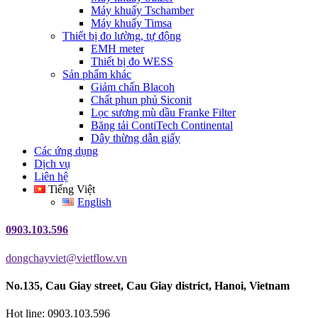
Máy khuấy Tschamber
Máy khuấy Timsa
Thiết bị đo lường, tự động
EMH meter
Thiết bị đo WESS
Sản phẩm khác
Giảm chấn Blacoh
Chất phun phủ Siconit
Lọc sương mù dầu Franke Filter
Băng tải ContiTech Continental
Dây thừng dẫn giấy
Các ứng dụng
Dịch vụ
Liên hệ
Tiếng Việt
English
0903.103.596
dongchayviet@vietflow.vn
No.135, Cau Giay street, Cau Giay district, Hanoi, Vietnam
Hot line: 0903.103.596