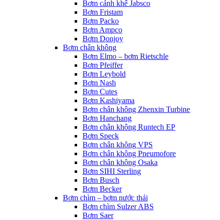
Bơm cánh khế Jabsco
Bơm Fristam
Bơm Packo
Bơm Ampco
Bơm Donjoy
Bơm chân không
Bơm Elmo – bơm Rietschle
Bơm Pfeiffer
Bơm Leybold
Bơm Nash
Bơm Cutes
Bơm Kashiyama
Bơm chân không Zhenxin Turbine
Bơm Hanchang
Bơm chân không Runtech EP
Bơm Speck
Bơm chân không VPS
Bơm chân không Pneumofore
Bơm chân không Osaka
Bơm SIHI Sterling
Bơm Busch
Bơm Becker
Bơm chìm – bơm nước thải
Bơm chìm Sulzer ABS
Bơm Saer