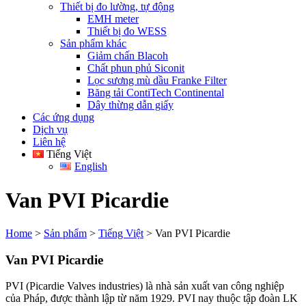
Thiết bị đo lường, tự động
EMH meter
Thiết bị đo WESS
Sản phẩm khác
Giảm chấn Blacoh
Chất phun phủ Siconit
Lọc sương mù dầu Franke Filter
Băng tải ContiTech Continental
Dây thừng dẫn giấy
Các ứng dụng
Dịch vụ
Liên hệ
Tiếng Việt
English
Van PVI Picardie
Home
>
Sản phẩm
>
Tiếng Việt
>
Van PVI Picardie
Van PVI Picardie
PVI (Picardie Valves industries) là nhà sản xuất van công nghiệp
của Pháp, được thành lập từ năm 1929. PVI nay thuộc tập đoàn LK