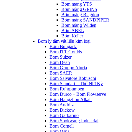
Bơm màng YTS
Bơm màng GEINS
Bơm màng Blagdon
Bơm màng SANDPIPER
Bơm màng Wilden
Bơm ABEL
Bơm Keller
Bơm ly tâm vật liệu kim loại
Bơm Bungartz
Bơm ITT Goulds
Bơm Sulzer
Bơm Dean
Bơm Gruppo Aturia
Bơm SAER
Bơm Salvatore Robuschi
Bơm Standart – Thổ Nhĩ Kỳ
Bơm Ruhrpumpen
Bơm Durco – Bơm Flowserve
Bơm Hangzhou Alkali
Bơm Andritz
Bơm Dickow
Bơm Garbarino
Bơm Sookwang Industrial
Bơm Cornell
Bơm Osna