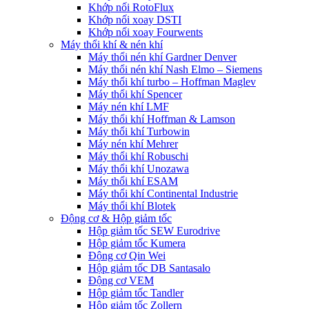
Khớp nối RotoFlux
Khớp nối xoay DSTI
Khớp nối xoay Fourwents
Máy thổi khí & nén khí
Máy thổi nén khí Gardner Denver
Máy thổi nén khí Nash Elmo – Siemens
Máy thổi khí turbo – Hoffman Maglev
Máy thổi khí Spencer
Máy nén khí LMF
Máy thổi khí Hoffman & Lamson
Máy thổi khí Turbowin
Máy nén khí Mehrer
Máy thổi khí Robuschi
Máy thổi khí Unozawa
Máy thổi khí ESAM
Máy thổi khí Continental Industrie
Máy thổi khí Blotek
Động cơ & Hộp giảm tốc
Hộp giảm tốc SEW Eurodrive
Hộp giảm tốc Kumera
Động cơ Qin Wei
Hộp giảm tốc DB Santasalo
Động cơ VEM
Hộp giảm tốc Tandler
Hộp giảm tốc Zollern