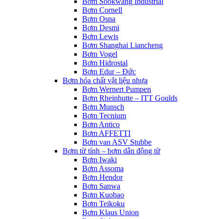
Bơm Sookwang Industrial
Bơm Cornell
Bơm Osna
Bơm Desmi
Bơm Lewis
Bơm Shanghai Liancheng
Bơm Vogel
Bơm Hidrostal
Bơm Edur – Đức
Bơm hóa chất vật liệu nhựa
Bơm Wernert Pumpen
Bơm Rheinhutte – ITT Goulds
Bơm Munsch
Bơm Tecnium
Bơm Antico
Bơm AFFETTI
Bơm van ASV Stubbe
Bơm từ tính – bơm dẫn động từ
Bơm Iwaki
Bơm Assoma
Bơm Hendor
Bơm Sanwa
Bơm Kuobao
Bơm Teikoku
Bơm Klaus Union