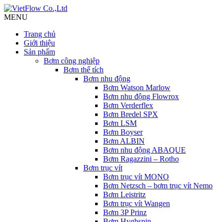
MENU
Trang chủ
Giới thiệu
Sản phẩm
Bơm công nghiệp
Bơm thể tích
Bơm nhu động
Bơm Watson Marlow
Bơm nhu động Flowrox
Bơm Verderflex
Bơm Bredel SPX
Bơm LSM
Bơm Boyser
Bơm ALBIN
Bơm nhu động ABAQUE
Bơm Ragazzini – Rotho
Bơm trục vít
Bơm trục vít MONO
Bơm Netzsch – bơm trục vít Nemo
Bơm Leistritz
Bơm trục vít Wangen
Bơm 3P Prinz
Bơm Hyghspin