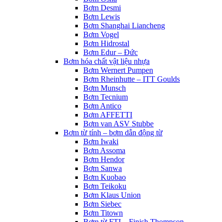
Bơm Desmi
Bơm Lewis
Bơm Shanghai Liancheng
Bơm Vogel
Bơm Hidrostal
Bơm Edur – Đức
Bơm hóa chất vật liệu nhựa
Bơm Wernert Pumpen
Bơm Rheinhutte – ITT Goulds
Bơm Munsch
Bơm Tecnium
Bơm Antico
Bơm AFFETTI
Bơm van ASV Stubbe
Bơm từ tính – bơm dẫn động từ
Bơm Iwaki
Bơm Assoma
Bơm Hendor
Bơm Sanwa
Bơm Kuobao
Bơm Teikoku
Bơm Klaus Union
Bơm Siebec
Bơm Titown
Bơm từ FTI – Finish Thompson