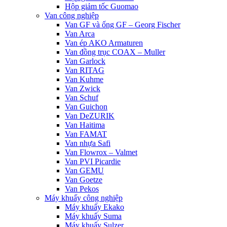
Hộp giảm tốc Guomao
Van công nghiệp
Van GF và ống GF – Georg Fischer
Van Arca
Van ép AKO Armaturen
Van đồng trục COAX – Muller
Van Garlock
Van RITAG
Van Kuhme
Van Zwick
Van Schuf
Van Guichon
Van DeZURIK
Van Haitima
Van FAMAT
Van nhựa Safi
Van Flowrox – Valmet
Van PVI Picardie
Van GEMU
Van Goetze
Van Pekos
Máy khuấy công nghiệp
Máy khuấy Ekako
Máy khuấy Suma
Máy khuấy Sulzer