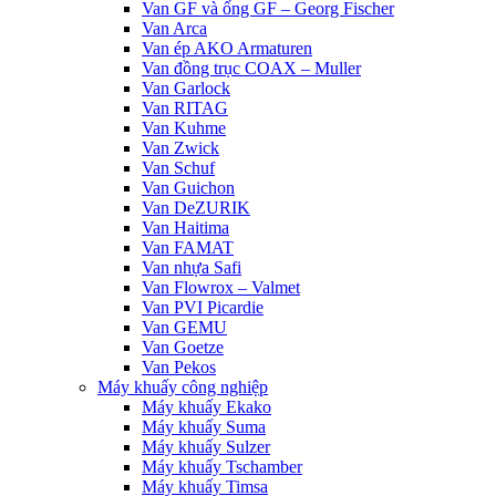
Van GF và ống GF – Georg Fischer
Van Arca
Van ép AKO Armaturen
Van đồng trục COAX – Muller
Van Garlock
Van RITAG
Van Kuhme
Van Zwick
Van Schuf
Van Guichon
Van DeZURIK
Van Haitima
Van FAMAT
Van nhựa Safi
Van Flowrox – Valmet
Van PVI Picardie
Van GEMU
Van Goetze
Van Pekos
Máy khuấy công nghiệp
Máy khuấy Ekako
Máy khuấy Suma
Máy khuấy Sulzer
Máy khuấy Tschamber
Máy khuấy Timsa