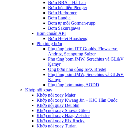
Bơm BBA – Hà Lan
Bơm hỏa tiễn Pleuger
Bơm Herborner
Bơm Landia
Bơm tự mồi Gorman-rupp
Bơm Sakuragawa
Bơm chuẩn API
Bơm Hefei Huasheng
Phụ tùng bơm
Phụ tùng bơm ITT Goulds, Flowserve,
Andritz, Scanpump Sulzer
Phụ tùng bơm JMW, Serachius và GL&V
Kamyr
Ống bơm nhu động SPX Bredel
Phụ tùng bơm JMW, Serachius và GL&V
Kamyr
Phụ tùng bơm màng AODD
Khớp nối xoay
Khớp nối xoay Maier
Khớp nối xoay Kwang Jin – KJC Hàn Quốc
Khớp nối quay Deublin
Khớp nối xoay Showa Giken
Khớp nối xoay Haag Zeissler
Khớp nối xoay Rix Rocky
Khớp nối xoay Turian