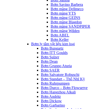
Bơm Samoa
Bơm Savino Barbera
Bơm màng Dellmeco
Bơm màng YTS
Bơm màng GEINS
Bơm màng Blagdon
Bơm màng SANDPIPER
Bơm màng Wilden
Bơm ABEL
Bơm Keller
Bơm ly tâm vật liệu kim loại
Bơm Bungartz
Bơm ITT Goulds
Bơm Sulzer
Bơm Dean
Bơm Gruppo Aturia
Bơm SAER
Bơm Salvatore Robuschi
Bơm Standart – Thổ Nhĩ Kỳ
Bơm Ruhrpumpen
Bơm Durco – Bơm Flowserve
Bơm Hangzhou Alkali
Bơm Andritz
Bơm Dickow
Bơm Garbarino