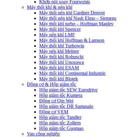
Khớp nối xoay Fourwents
Máy thổi khí & nén khí
Máy thổi nén khí Gardner Denver
Máy thổi nén khí Nash Elmo – Siemens
Máy thổi khí turbo – Hoffman Maglev
Máy thổi khí Spencer
Máy nén khí LMF
Máy thổi khí Hoffman & Lamson
Máy thổi khí Turbowin
Máy nén khí Mehrer
Máy thổi khí Robuschi
Máy thổi khí Unozawa
Máy thổi khí ESAM
Máy thổi khí Continental Industrie
Máy thổi khí Blotek
Động cơ & Hộp giảm tốc
Hộp giảm tốc SEW Eurodrive
Hộp giảm tốc Kumera
Động cơ Qin Wei
Hộp giảm tốc DB Santasalo
Động cơ VEM
Hộp giảm tốc Tandler
Hộp giảm tốc Zollern
Hộp giảm tốc Guomao
Van công nghiệp