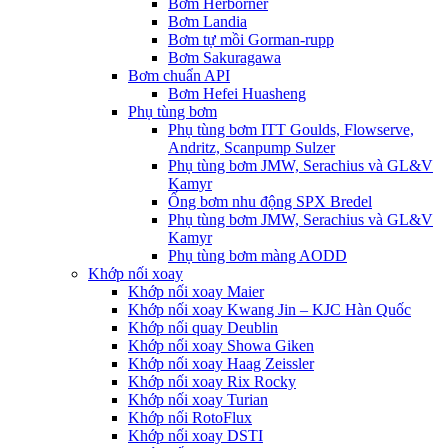
Bơm Herborner
Bơm Landia
Bơm tự mồi Gorman-rupp
Bơm Sakuragawa
Bơm chuẩn API
Bơm Hefei Huasheng
Phụ tùng bơm
Phụ tùng bơm ITT Goulds, Flowserve,
Andritz, Scanpump Sulzer
Phụ tùng bơm JMW, Serachius và GL&V
Kamyr
Ống bơm nhu động SPX Bredel
Phụ tùng bơm JMW, Serachius và GL&V
Kamyr
Phụ tùng bơm màng AODD
Khớp nối xoay
Khớp nối xoay Maier
Khớp nối xoay Kwang Jin – KJC Hàn Quốc
Khớp nối quay Deublin
Khớp nối xoay Showa Giken
Khớp nối xoay Haag Zeissler
Khớp nối xoay Rix Rocky
Khớp nối xoay Turian
Khớp nối RotoFlux
Khớp nối xoay DSTI