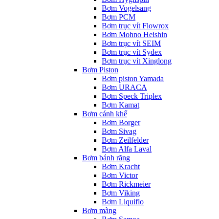
Bơm Vogelsang
Bơm PCM
Bơm trục vít Flowrox
Bơm Mohno Heishin
Bơm trục vít SEIM
Bơm trục vít Sydex
Bơm trục vít Xinglong
Bơm Piston
Bơm piston Yamada
Bơm URACA
Bơm Speck Triplex
Bơm Kamat
Bơm cánh khế
Bơm Borger
Bơm Sivag
Bơm Zeilfelder
Bơm Alfa Laval
Bơm bánh răng
Bơm Kracht
Bơm Victor
Bơm Rickmeier
Bơm Viking
Bơm Liquiflo
Bơm màng