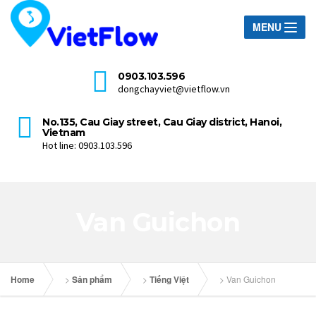
MENU
0903.103.596
dongchayviet@vietflow.vn
No.135, Cau Giay street, Cau Giay district, Hanoi,
Vietnam
Hot line: 0903.103.596
Van Guichon
Home
>
Sản phẩm
>
Tiếng Việt
>
Van Guichon