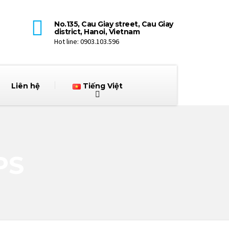
No.135, Cau Giay street, Cau Giay
district, Hanoi, Vietnam
Hot line: 0903.103.596
Liên hệ
Tiếng Việt
PS