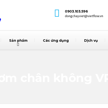
0903.103.596
dongchayviet@vietflow.vn
Sản phẩm
Các ứng dụng
Dịch vụ
ơm chân không V