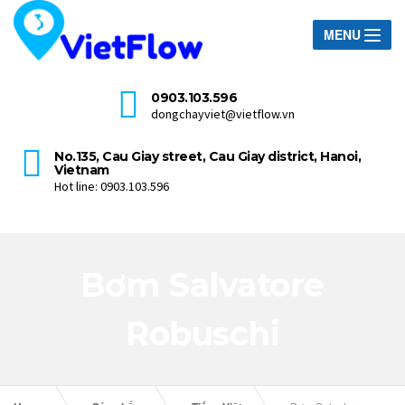
MENU
0903.103.596
dongchayviet@vietflow.vn
No.135, Cau Giay street, Cau Giay district, Hanoi,
Vietnam
Hot line: 0903.103.596
Bơm Salvatore
Robuschi