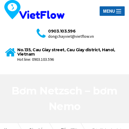
MENU
0903.103.596
dongchayviet@vietflow.vn
No.135, Cau Giay street, Cau Giay district, Hanoi,
Vietnam
Hot line: 0903.103.596
Bơm Netzsch – bơm
Nemo