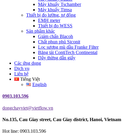
Máy khuấy Tschamber
Máy khuấy Timsa
Thiết bị đo lường, tự động
EMH meter
Thiết bị đo WESS
Sản phẩm khác
Giảm chấn Blacoh
Chất phun phủ Siconit
Lọc sương mù dầu Franke Filter
Băng tải ContiTech Continental
Dây thừng dẫn giấy
Các ứng dụng
Dịch vụ
Liên hệ
Tiếng Việt
English
0903.103.596
dongchayviet@vietflow.vn
No.135, Cau Giay street, Cau Giay district, Hanoi, Vietnam
Hot line: 0903.103.596