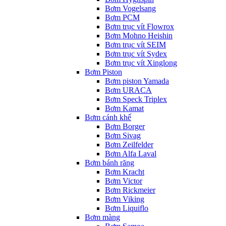
Bơm Vogelsang
Bơm PCM
Bơm trục vít Flowrox
Bơm Mohno Heishin
Bơm trục vít SEIM
Bơm trục vít Sydex
Bơm trục vít Xinglong
Bơm Piston
Bơm piston Yamada
Bơm URACA
Bơm Speck Triplex
Bơm Kamat
Bơm cánh khế
Bơm Borger
Bơm Sivag
Bơm Zeilfelder
Bơm Alfa Laval
Bơm bánh răng
Bơm Kracht
Bơm Victor
Bơm Rickmeier
Bơm Viking
Bơm Liquiflo
Bơm màng