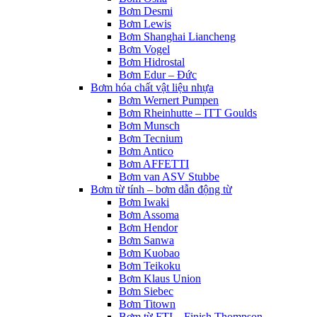
Bơm Desmi
Bơm Lewis
Bơm Shanghai Liancheng
Bơm Vogel
Bơm Hidrostal
Bơm Edur – Đức
Bơm hóa chất vật liệu nhựa
Bơm Wernert Pumpen
Bơm Rheinhutte – ITT Goulds
Bơm Munsch
Bơm Tecnium
Bơm Antico
Bơm AFFETTI
Bơm van ASV Stubbe
Bơm từ tính – bơm dẫn động từ
Bơm Iwaki
Bơm Assoma
Bơm Hendor
Bơm Sanwa
Bơm Kuobao
Bơm Teikoku
Bơm Klaus Union
Bơm Siebec
Bơm Titown
Bơm từ FTI – Finish Thompson