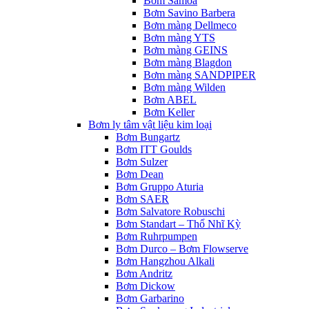
Bơm Samoa
Bơm Savino Barbera
Bơm màng Dellmeco
Bơm màng YTS
Bơm màng GEINS
Bơm màng Blagdon
Bơm màng SANDPIPER
Bơm màng Wilden
Bơm ABEL
Bơm Keller
Bơm ly tâm vật liệu kim loại
Bơm Bungartz
Bơm ITT Goulds
Bơm Sulzer
Bơm Dean
Bơm Gruppo Aturia
Bơm SAER
Bơm Salvatore Robuschi
Bơm Standart – Thổ Nhĩ Kỳ
Bơm Ruhrpumpen
Bơm Durco – Bơm Flowserve
Bơm Hangzhou Alkali
Bơm Andritz
Bơm Dickow
Bơm Garbarino