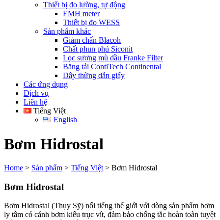
Thiết bị đo lường, tự động
EMH meter
Thiết bị đo WESS
Sản phẩm khác
Giảm chấn Blacoh
Chất phun phủ Siconit
Lọc sương mù dầu Franke Filter
Băng tải ContiTech Continental
Dây thừng dẫn giấy
Các ứng dụng
Dịch vụ
Liên hệ
Tiếng Việt
English
Bơm Hidrostal
Home
>
Sản phẩm
>
Tiếng Việt
>
Bơm Hidrostal
Bơm Hidrostal
Bơm Hidrostal (Thụy Sỹ) nổi tiếng thế giới với dòng sản phẩm bơm
ly tâm có cánh bơm kiểu trục vít, đảm bảo chống tắc hoàn toàn tuyệt