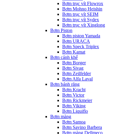
Bơm trục vít Flowrox
Bơm Mohno Heishin
Bơm trục vít SEIM
Bơm trục vít Sydex
Bơm trục vít Xinglong
Bơm Piston
Bơm piston Yamada
Bơm URACA
Bơm Speck Triplex
Bơm Kamat
Bơm cánh khế
Bơm Borger
Bơm Sivag
Bơm Zeilfelder
Bơm Alfa Laval
Bơm bánh răng
Bơm Kracht
Bơm Victor
Bơm Rickmeier
Bơm Viking
Bơm Liquiflo
Bơm màng
Bơm Samoa
Bơm Savino Barbera
Bơm màng Dellmeco