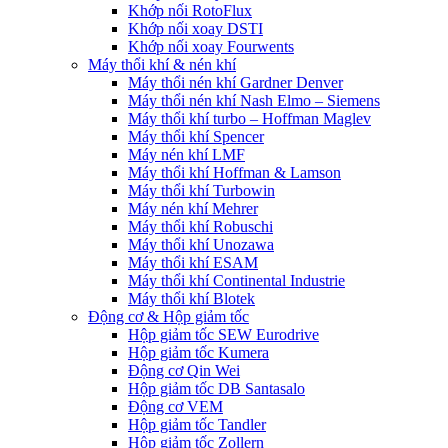
Khớp nối RotoFlux
Khớp nối xoay DSTI
Khớp nối xoay Fourwents
Máy thổi khí & nén khí
Máy thổi nén khí Gardner Denver
Máy thổi nén khí Nash Elmo – Siemens
Máy thổi khí turbo – Hoffman Maglev
Máy thổi khí Spencer
Máy nén khí LMF
Máy thổi khí Hoffman & Lamson
Máy thổi khí Turbowin
Máy nén khí Mehrer
Máy thổi khí Robuschi
Máy thổi khí Unozawa
Máy thổi khí ESAM
Máy thổi khí Continental Industrie
Máy thổi khí Blotek
Động cơ & Hộp giảm tốc
Hộp giảm tốc SEW Eurodrive
Hộp giảm tốc Kumera
Động cơ Qin Wei
Hộp giảm tốc DB Santasalo
Động cơ VEM
Hộp giảm tốc Tandler
Hộp giảm tốc Zollern