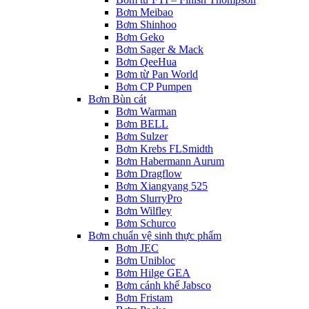
Bơm Meibao
Bơm Shinhoo
Bơm Geko
Bơm Sager & Mack
Bơm QeeHua
Bơm từ Pan World
Bơm CP Pumpen
Bơm Bùn cát
Bơm Warman
Bơm BELL
Bơm Sulzer
Bơm Krebs FLSmidth
Bơm Habermann Aurum
Bơm Dragflow
Bơm Xiangyang 525
Bơm SlurryPro
Bơm Wilfley
Bơm Schurco
Bơm chuẩn vệ sinh thực phẩm
Bơm JEC
Bơm Unibloc
Bơm Hilge GEA
Bơm cánh khế Jabsco
Bơm Fristam