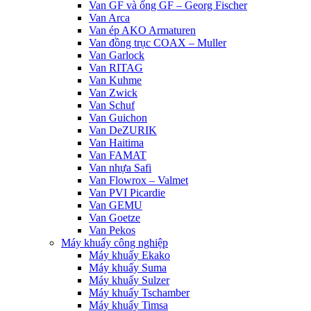
Van GF và ống GF – Georg Fischer
Van Arca
Van ép AKO Armaturen
Van đồng trục COAX – Muller
Van Garlock
Van RITAG
Van Kuhme
Van Zwick
Van Schuf
Van Guichon
Van DeZURIK
Van Haitima
Van FAMAT
Van nhựa Safi
Van Flowrox – Valmet
Van PVI Picardie
Van GEMU
Van Goetze
Van Pekos
Máy khuấy công nghiệp
Máy khuấy Ekako
Máy khuấy Suma
Máy khuấy Sulzer
Máy khuấy Tschamber
Máy khuấy Timsa