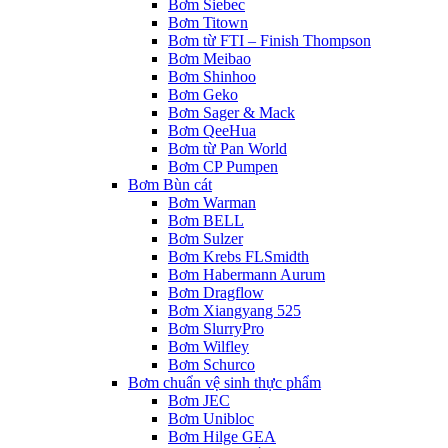
Bơm Siebec
Bơm Titown
Bơm từ FTI – Finish Thompson
Bơm Meibao
Bơm Shinhoo
Bơm Geko
Bơm Sager & Mack
Bơm QeeHua
Bơm từ Pan World
Bơm CP Pumpen
Bơm Bùn cát
Bơm Warman
Bơm BELL
Bơm Sulzer
Bơm Krebs FLSmidth
Bơm Habermann Aurum
Bơm Dragflow
Bơm Xiangyang 525
Bơm SlurryPro
Bơm Wilfley
Bơm Schurco
Bơm chuẩn vệ sinh thực phẩm
Bơm JEC
Bơm Unibloc
Bơm Hilge GEA