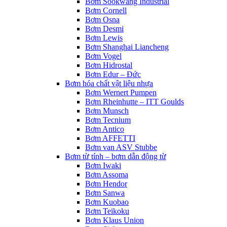
Bơm Sookwang Industrial
Bơm Cornell
Bơm Osna
Bơm Desmi
Bơm Lewis
Bơm Shanghai Liancheng
Bơm Vogel
Bơm Hidrostal
Bơm Edur – Đức
Bơm hóa chất vật liệu nhựa
Bơm Wernert Pumpen
Bơm Rheinhutte – ITT Goulds
Bơm Munsch
Bơm Tecnium
Bơm Antico
Bơm AFFETTI
Bơm van ASV Stubbe
Bơm từ tính – bơm dẫn động từ
Bơm Iwaki
Bơm Assoma
Bơm Hendor
Bơm Sanwa
Bơm Kuobao
Bơm Teikoku
Bơm Klaus Union