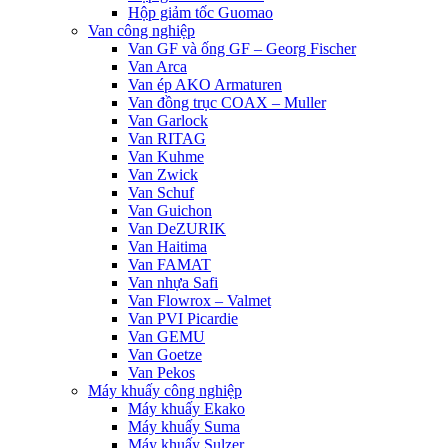
Hộp giảm tốc Guomao
Van công nghiệp
Van GF và ống GF – Georg Fischer
Van Arca
Van ép AKO Armaturen
Van đồng trục COAX – Muller
Van Garlock
Van RITAG
Van Kuhme
Van Zwick
Van Schuf
Van Guichon
Van DeZURIK
Van Haitima
Van FAMAT
Van nhựa Safi
Van Flowrox – Valmet
Van PVI Picardie
Van GEMU
Van Goetze
Van Pekos
Máy khuấy công nghiệp
Máy khuấy Ekako
Máy khuấy Suma
Máy khuấy Sulzer