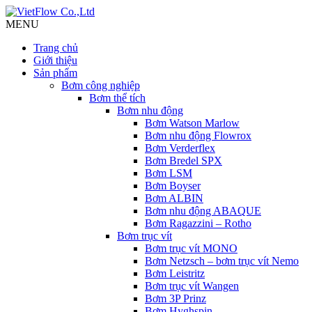
MENU
Trang chủ
Giới thiệu
Sản phẩm
Bơm công nghiệp
Bơm thể tích
Bơm nhu động
Bơm Watson Marlow
Bơm nhu động Flowrox
Bơm Verderflex
Bơm Bredel SPX
Bơm LSM
Bơm Boyser
Bơm ALBIN
Bơm nhu động ABAQUE
Bơm Ragazzini – Rotho
Bơm trục vít
Bơm trục vít MONO
Bơm Netzsch – bơm trục vít Nemo
Bơm Leistritz
Bơm trục vít Wangen
Bơm 3P Prinz
Bơm Hyghspin