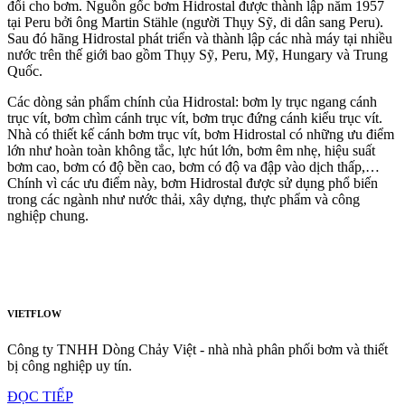
đối cho bơm. Nguồn gốc bơm Hidrostal được thành lập năm 1957
tại Peru bởi ông Martin Stähle (người Thụy Sỹ, di dân sang Peru).
Sau đó hãng Hidrostal phát triển và thành lập các nhà máy tại nhiều
nước trên thế giới bao gồm Thụy Sỹ, Peru, Mỹ, Hungary và Trung
Quốc.
Các dòng sản phẩm chính của Hidrostal: bơm ly trục ngang cánh
trục vít, bơm chìm cánh trục vít, bơm trục đứng cánh kiểu trục vít.
Nhà có thiết kế cánh bơm trục vít, bơm Hidrostal có những ưu điểm
lớn như hoàn toàn không tắc, lực hút lớn, bơm êm nhẹ, hiệu suất
bơm cao, bơm có độ bền cao, bơm có độ va đập vào dịch thấp,…
Chính vì các ưu điểm này, bơm Hidrostal được sử dụng phổ biến
trong các ngành như nước thải, xây dựng, thực phẩm và công
nghiệp chung.
VIETFLOW
Công ty TNHH Dòng Chảy Việt - nhà nhà phân phối bơm và thiết
bị công nghiệp uy tín.
ĐỌC TIẾP