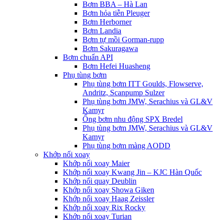
Bơm BBA – Hà Lan
Bơm hỏa tiễn Pleuger
Bơm Herborner
Bơm Landia
Bơm tự mồi Gorman-rupp
Bơm Sakuragawa
Bơm chuẩn API
Bơm Hefei Huasheng
Phụ tùng bơm
Phụ tùng bơm ITT Goulds, Flowserve,
Andritz, Scanpump Sulzer
Phụ tùng bơm JMW, Serachius và GL&V
Kamyr
Ống bơm nhu động SPX Bredel
Phụ tùng bơm JMW, Serachius và GL&V
Kamyr
Phụ tùng bơm màng AODD
Khớp nối xoay
Khớp nối xoay Maier
Khớp nối xoay Kwang Jin – KJC Hàn Quốc
Khớp nối quay Deublin
Khớp nối xoay Showa Giken
Khớp nối xoay Haag Zeissler
Khớp nối xoay Rix Rocky
Khớp nối xoay Turian