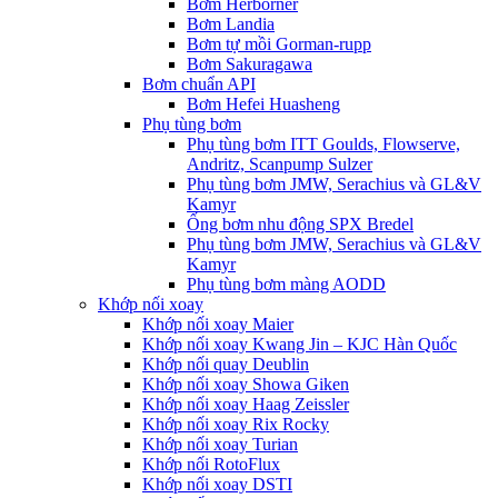
Bơm Herborner
Bơm Landia
Bơm tự mồi Gorman-rupp
Bơm Sakuragawa
Bơm chuẩn API
Bơm Hefei Huasheng
Phụ tùng bơm
Phụ tùng bơm ITT Goulds, Flowserve,
Andritz, Scanpump Sulzer
Phụ tùng bơm JMW, Serachius và GL&V
Kamyr
Ống bơm nhu động SPX Bredel
Phụ tùng bơm JMW, Serachius và GL&V
Kamyr
Phụ tùng bơm màng AODD
Khớp nối xoay
Khớp nối xoay Maier
Khớp nối xoay Kwang Jin – KJC Hàn Quốc
Khớp nối quay Deublin
Khớp nối xoay Showa Giken
Khớp nối xoay Haag Zeissler
Khớp nối xoay Rix Rocky
Khớp nối xoay Turian
Khớp nối RotoFlux
Khớp nối xoay DSTI