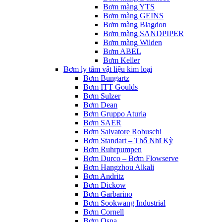
Bơm màng YTS
Bơm màng GEINS
Bơm màng Blagdon
Bơm màng SANDPIPER
Bơm màng Wilden
Bơm ABEL
Bơm Keller
Bơm ly tâm vật liệu kim loại
Bơm Bungartz
Bơm ITT Goulds
Bơm Sulzer
Bơm Dean
Bơm Gruppo Aturia
Bơm SAER
Bơm Salvatore Robuschi
Bơm Standart – Thổ Nhĩ Kỳ
Bơm Ruhrpumpen
Bơm Durco – Bơm Flowserve
Bơm Hangzhou Alkali
Bơm Andritz
Bơm Dickow
Bơm Garbarino
Bơm Sookwang Industrial
Bơm Cornell
Bơm Osna