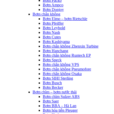
Bơm Packo
Bơm Ampco
Bơm Donjoy
Bơm chân không
Bơm Elmo – bơm Rietschle
Bơm Pfeiffer
Bơm Leybold
Bơm Nash
Bơm Cutes
Bơm Kashiyama
Bơm chân không Zhenxin Turbine
Bơm Hanchang
Bơm chân không Runtech EP
Bơm Speck
Bơm chân không VPS
Bơm chân không Pneumofore
Bơm chân không Osaka
Bơm SIHI Sterling
Bơm Busch
Bơm Becker
Bơm chìm – bơm nước thải
Bơm chìm Sulzer ABS
Bơm Saer
Bơm BBA – Hà Lan
Bơm hỏa tiễn Pleuger