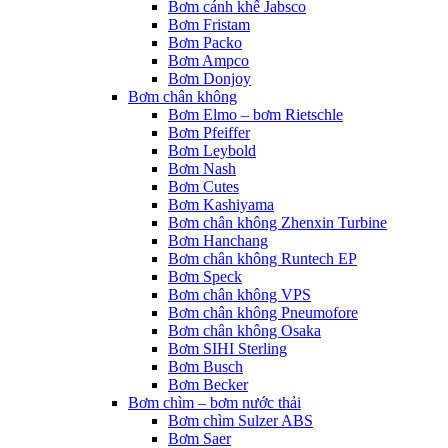
Bơm cánh khế Jabsco
Bơm Fristam
Bơm Packo
Bơm Ampco
Bơm Donjoy
Bơm chân không
Bơm Elmo – bơm Rietschle
Bơm Pfeiffer
Bơm Leybold
Bơm Nash
Bơm Cutes
Bơm Kashiyama
Bơm chân không Zhenxin Turbine
Bơm Hanchang
Bơm chân không Runtech EP
Bơm Speck
Bơm chân không VPS
Bơm chân không Pneumofore
Bơm chân không Osaka
Bơm SIHI Sterling
Bơm Busch
Bơm Becker
Bơm chìm – bơm nước thải
Bơm chìm Sulzer ABS
Bơm Saer