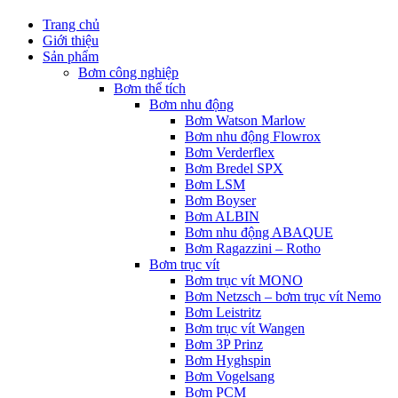
Trang chủ
Giới thiệu
Sản phẩm
Bơm công nghiệp
Bơm thể tích
Bơm nhu động
Bơm Watson Marlow
Bơm nhu động Flowrox
Bơm Verderflex
Bơm Bredel SPX
Bơm LSM
Bơm Boyser
Bơm ALBIN
Bơm nhu động ABAQUE
Bơm Ragazzini – Rotho
Bơm trục vít
Bơm trục vít MONO
Bơm Netzsch – bơm trục vít Nemo
Bơm Leistritz
Bơm trục vít Wangen
Bơm 3P Prinz
Bơm Hyghspin
Bơm Vogelsang
Bơm PCM