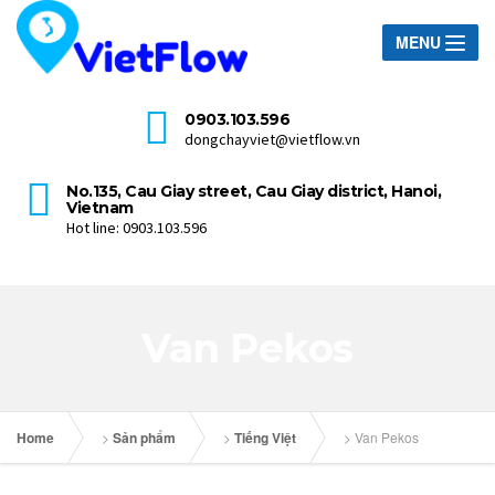
MENU
0903.103.596
dongchayviet@vietflow.vn
No.135, Cau Giay street, Cau Giay district, Hanoi,
Vietnam
Hot line: 0903.103.596
Van Pekos
Home
>
Sản phẩm
>
Tiếng Việt
>
Van Pekos