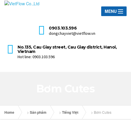
MENU
0903.103.596
dongchayviet@vietflow.vn
No.135, Cau Giay street, Cau Giay district, Hanoi,
Vietnam
Hot line: 0903.103.596
Bơm Cutes
Home
>
Sản phẩm
>
Tiếng Việt
>
Bơm Cutes